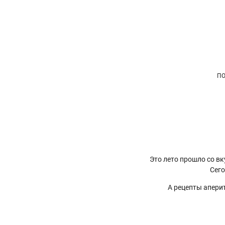
П
Это лето прошло со вку
Сего
А рецепты аперит