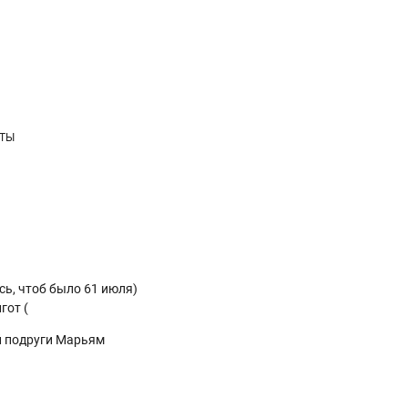
КТЫ
ось, чтоб было 61 июля)
гот (
ей подруги Марьям